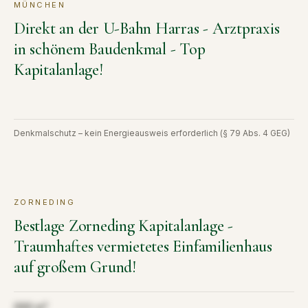
MÜNCHEN
KAUF
VERKAUFT
Direkt an der U-Bahn Harras - Arztpraxis
in schönem Baudenkmal - Top
Kapitalanlage!
Denkmalschutz – kein Energieausweis erforderlich (§ 79 Abs. 4 GEG)
ZORNEDING
KAUF
VERKAUFT
Bestlage Zorneding Kapitalanlage -
Traumhaftes vermietetes Einfamilienhaus
auf großem Grund!
Aus Diskretion nicht öffentlich
000 m²