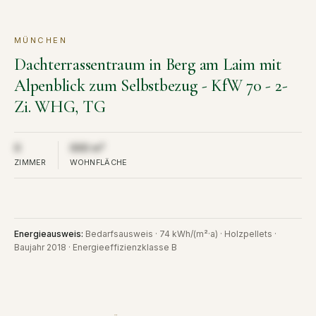
MÜNCHEN
KAUF
VERKAUFT
Dachterrassentraum in Berg am Laim mit
Alpenblick zum Selbstbezug - KfW 70 - 2-
Zi. WHG, TG
Aus Diskretion nicht öffentlich
Aus Diskretion nicht öffentlich
0
000 m²
ZIMMER
WOHNFLÄCHE
Energieausweis
:
Bedarfsausweis · 74 kWh/(m²·a) · Holzpellets ·
Baujahr 2018 · Energieeffizienzklasse B