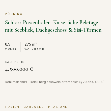
PÖCKING
KAUF
Schloss Possenhofen: Kaiserliche Beletage
mit Seeblick, Dachgeschoss & Sisi-Türmen
6,5
275 m²
ZIMMER
WOHNFLÄCHE
KAUFPREIS
4.500.000 €
Denkmalschutz – kein Energieausweis erforderlich (§ 79 Abs. 4 GEG)
ITALIEN · GARDASEE · PRABIONE
KAUF