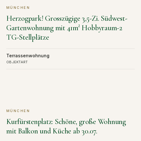
MÜNCHEN
KAUF
VERKAUFT
Herzogpark! Grosszügige 3,5-Zi. Südwest-
Gartenwohnung mit 41m² Hobbyraum-2
TG-Stellplätze
Terrassenwohnung
OBJEKTART
MÜNCHEN
MIETE
VERMIETET
Kurfürstenplatz: Schöne, große Wohnung
mit Balkon und Küche ab 30.07.