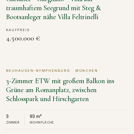
traumhaftem Seegrund mit Steg &
Bootsanleger nähe Villa Feltrinelli
KAUFPREIS
4.500.000 €
NEUHAUSEN-NYMPHENBURG · MÜNCHEN
KAUF
3-Zimmer ETW mit großem Balkon ins
Grüne am Romanplatz, zwischen
Schlosspark und Hirschgarten
3
93 m²
ZIMMER
WOHNFLÄCHE