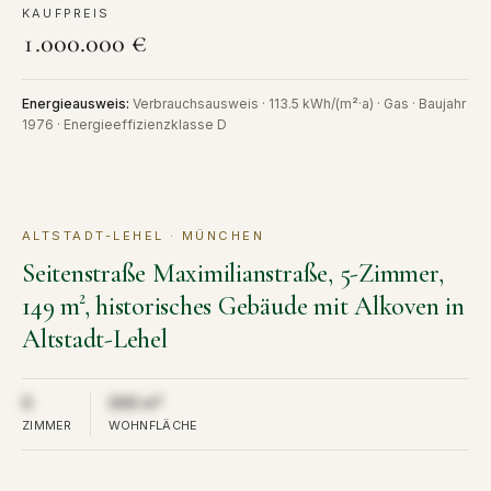
KAUFPREIS
1.000.000 €
Energieausweis
:
Verbrauchsausweis · 113.5 kWh/(m²·a) · Gas · Baujahr
1976 · Energieeffizienzklasse D
ALTSTADT-LEHEL · MÜNCHEN
MIETE
VERMIETET
Seitenstraße Maximilianstraße, 5-Zimmer,
149 m², historisches Gebäude mit Alkoven in
Altstadt-Lehel
Aus Diskretion nicht öffentlich
Aus Diskretion nicht öffentlich
0
000 m²
ZIMMER
WOHNFLÄCHE