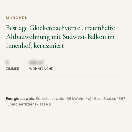
MÜNCHEN
KAUF
VERKAUFT
Bestlage Glockenbachviertel, traumhafte
Altbauwohnung mit Südwest-Balkon im
Innenhof, kernsaniert
Aus Diskretion nicht öffentlich
Aus Diskretion nicht öffentlich
0
000 m²
ZIMMER
WOHNFLÄCHE
Energieausweis
:
Bedarfsausweis · 66 kWh/(m²·a) · Gas · Baujahr 1887
· Energieeffizienzklasse B