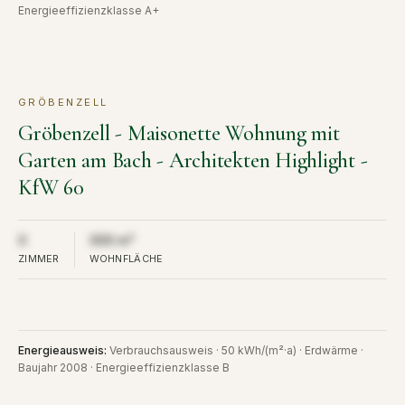
Energieeffizienzklasse A+
GRÖBENZELL
KAUF
VERKAUFT
Gröbenzell - Maisonette Wohnung mit
Garten am Bach - Architekten Highlight -
KfW 60
Aus Diskretion nicht öffentlich
Aus Diskretion nicht öffentlich
0
000 m²
ZIMMER
WOHNFLÄCHE
Energieausweis
:
Verbrauchsausweis · 50 kWh/(m²·a) · Erdwärme ·
Baujahr 2008 · Energieeffizienzklasse B