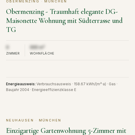
OBERMENZING · MÜNCHEN
KAUF
VERKAUFT
Obermenzing - Traumhaft elegante DG-
Maisonette Wohnung mit Südterrasse und
TG
Aus Diskretion nicht öffentlich
Aus Diskretion nicht öffentlich
0
000 m²
ZIMMER
WOHNFLÄCHE
Energieausweis
:
Verbrauchsausweis · 158.67 kWh/(m²·a) · Gas ·
Baujahr 2004 · Energieeffizienzklasse E
NEUHAUSEN · MÜNCHEN
KAUF
VERKAUFT
Einzigartige Gartenwohnung 5-Zimmer mit