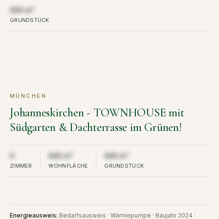
Aus Diskretion nicht öffentlich
000 m²
GRUNDSTÜCK
MÜNCHEN
KAUF
VERKAUFT
Johanneskirchen - TOWNHOUSE mit
Südgarten & Dachterrasse im Grünen!
Aus Diskretion nicht öffentlich
Aus Diskretion nicht öffentlich
Aus Diskretion nicht öffent
0
000 m²
000 m²
ZIMMER
WOHNFLÄCHE
GRUNDSTÜCK
Energieausweis
:
Bedarfsausweis · Wärmepumpe · Baujahr 2024 ·