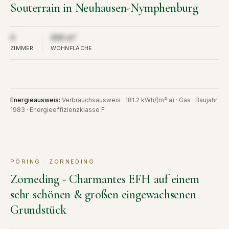
Souterrain in Neuhausen-Nymphenburg
Aus Diskretion nicht öffentlich
Aus Diskretion nicht öffentlich
0
000 m²
ZIMMER
WOHNFLÄCHE
Energieausweis
:
Verbrauchsausweis · 181.2 kWh/(m²·a) · Gas · Baujahr
1983 · Energieeffizienzklasse F
PÖRING · ZORNEDING
KAUF
VERKAUFT
Zorneding - Charmantes EFH auf einem
sehr schönen & großen eingewachsenen
Grundstück