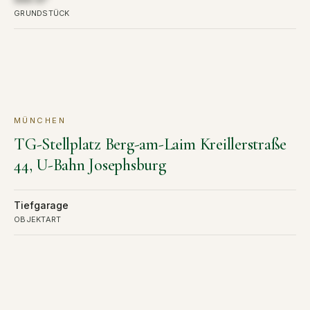
GRUNDSTÜCK
MÜNCHEN
KAUF
VERKAUFT
TG-Stellplatz Berg-am-Laim Kreillerstraße
44, U-Bahn Josephsburg
Tiefgarage
OBJEKTART