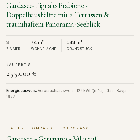
Gardasee-Tignale-Prabione -
Doppelhaushälfte mit 2 Terrassen &
traumhaftem Panorama-Seeblick
3
74 m²
143 m²
ZIMMER
WOHNFLÄCHE
GRUNDSTÜCK
KAUFPREIS
255.000 €
Energieausweis
:
Verbrauchsausweis · 122 kWh/(m²·a) · Gas · Baujahr
1977
ITALIEN · LOMBARDEI · GARGNANO
KAUF
Gardasee - Gargnano - Villa auf