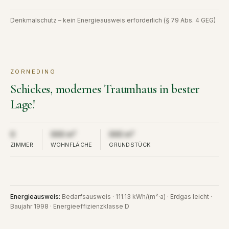
Denkmalschutz – kein Energieausweis erforderlich (§ 79 Abs. 4 GEG)
ZORNEDING
KAUF
VERKAUFT
Schickes, modernes Traumhaus in bester
Lage!
Aus Diskretion nicht öffentlich
Aus Diskretion nicht öffentlich
Aus Diskretion nicht öffent
0
000 m²
000 m²
ZIMMER
WOHNFLÄCHE
GRUNDSTÜCK
Energieausweis
:
Bedarfsausweis · 111.13 kWh/(m²·a) · Erdgas leicht ·
Baujahr 1998 · Energieeffizienzklasse D