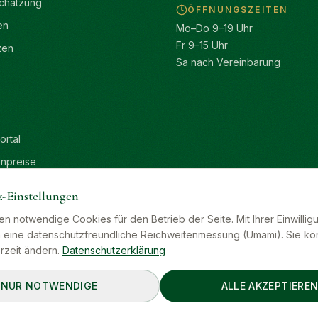
chätzung
ÖFFNUNGSZEITEN
en
Mo–Do 9–19 Uhr
Fr 9–15 Uhr
zen
Sa nach Vereinbarung
rtal
enpreise
r
z-Einstellungen
ltungen
n notwendige Cookies für den Betrieb der Seite. Mit Ihrer Einwillig
er
ch eine datenschutzfreundliche Reichweitenmessung (Umami). Sie kö
rzeit ändern.
Datenschutzerklärung
NUR NOTWENDIGE
ALLE AKZEPTIERE
alten.