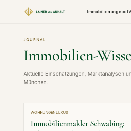
Zum Hauptinhalt springen
Immobilienangebot
V
JOURNAL
Immobilien-Wiss
Aktuelle Einschätzungen, Marktanalysen u
München.
WOHNUNGEN
LUXUS
Immobilienmakler Schwabing: