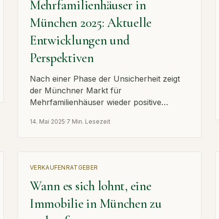
Mehrfamilienhäuser in
München 2025: Aktuelle
Entwicklungen und
Perspektiven
Nach einer Phase der Unsicherheit zeigt
der Münchner Markt für
Mehrfamilienhäuser wieder positive
Signale. Steigende Preise und erhöhte
14. Mai 2025
·
7 Min. Lesezeit
Investorenaktivität prägen das Bild.
VERKAUFEN
RATGEBER
Wann es sich lohnt, eine
Immobilie in München zu