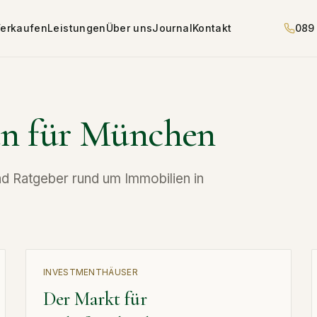
erkaufen
Leistungen
Über uns
Journal
Kontakt
089
en für München
nd Ratgeber rund um Immobilien in
INVESTMENT
HÄUSER
Der Markt für