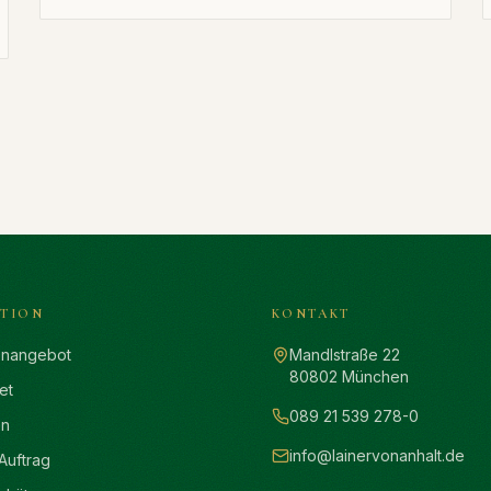
TION
KONTAKT
enangebot
Mandlstraße 22
80802 München
et
089 21 539 278-0
en
info@lainervonanhalt.de
 Auftrag