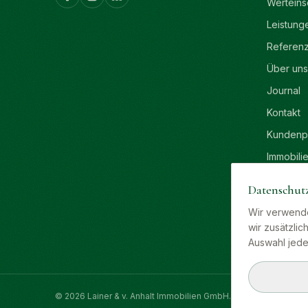
Werteins
Leistung
Referen
Über uns
Journal
Kontakt
Kundenpo
Immobili
Ratgebe
Datenschut
Veransta
Wir verwende
Tippgeb
wir zusätzli
Auswahl jede
©
2026
Lainer & v. Anhalt Immobilien GmbH.
Alle Rechte vorbeh