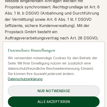
Website eingehenden Anfragen werden mit
Propstack synchronisiert. Rechtsgrundlage ist Art. 6
Abs. 1 lit. b DSGVO (Anbahnung und Durchführung
der Vermittlung) sowie Art. 6 Abs. 1 lit. f DSGVO
(effiziente, sichere Kundenverwaltung). Mit der
Propstack GmbH besteht ein
Auftragsverarbeitungsvertrag nach Art. 28 DSGVO;
die Daten werden in der EU gehostet. Löschung
Datenschutz-Einstellungen
entsprechend dem Abschnitt „Maklerleistungen".
Datenschutzerklärung des Anbieters:
Wir verwenden notwendige Cookies für den Betrieb der
https://propstack.de/datenschutz
Seite. Mit Ihrer Einwilligung nutzen wir zusätzlich eine
datenschutzfreundliche Reichweitenmessung (Umami).
Sie können Ihre Auswahl jederzeit ändern.
Immobilienbewertung: Sprengnetter
Datenschutzerklärung
Für fundierte Markt- und Wertermittlungen setzen
NUR NOTWENDIGE
wir – sofern unsere Kundinnen und Kunden eine
solche Bewertung wünschen – Bewertungslösungen
ALLE AKZEPTIEREN