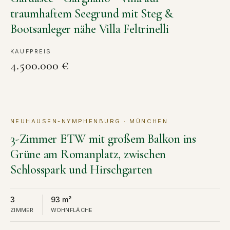
traumhaftem Seegrund mit Steg &
Bootsanleger nähe Villa Feltrinelli
KAUFPREIS
4.500.000 €
NEUHAUSEN-NYMPHENBURG · MÜNCHEN
KAUF
3-Zimmer ETW mit großem Balkon ins
Grüne am Romanplatz, zwischen
Schlosspark und Hirschgarten
3
93 m²
ZIMMER
WOHNFLÄCHE