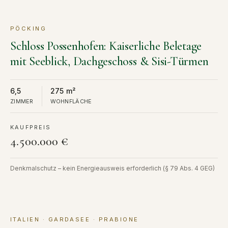
PÖCKING
KAUF
Schloss Possenhofen: Kaiserliche Beletage
mit Seeblick, Dachgeschoss & Sisi-Türmen
6,5
275 m²
ZIMMER
WOHNFLÄCHE
KAUFPREIS
4.500.000 €
Denkmalschutz – kein Energieausweis erforderlich (§ 79 Abs. 4 GEG)
ITALIEN · GARDASEE · PRABIONE
KAUF