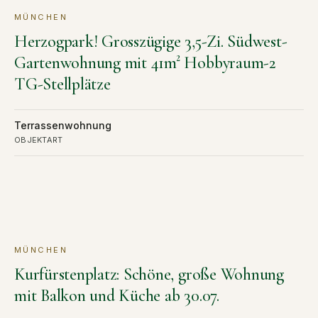
MÜNCHEN
KAUF
VERKAUFT
Herzogpark! Grosszügige 3,5-Zi. Südwest-
Gartenwohnung mit 41m² Hobbyraum-2
TG-Stellplätze
Terrassenwohnung
OBJEKTART
MÜNCHEN
MIETE
VERMIETET
Kurfürstenplatz: Schöne, große Wohnung
mit Balkon und Küche ab 30.07.