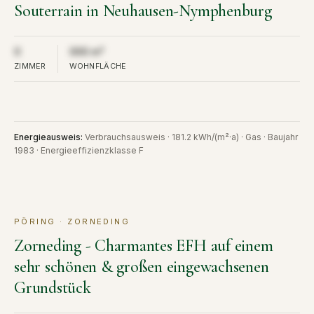
Souterrain in Neuhausen-Nymphenburg
Aus Diskretion nicht öffentlich
Aus Diskretion nicht öffentlich
0
000 m²
ZIMMER
WOHNFLÄCHE
Energieausweis
:
Verbrauchsausweis · 181.2 kWh/(m²·a) · Gas · Baujahr
1983 · Energieeffizienzklasse F
PÖRING · ZORNEDING
KAUF
VERKAUFT
Zorneding - Charmantes EFH auf einem
sehr schönen & großen eingewachsenen
Grundstück