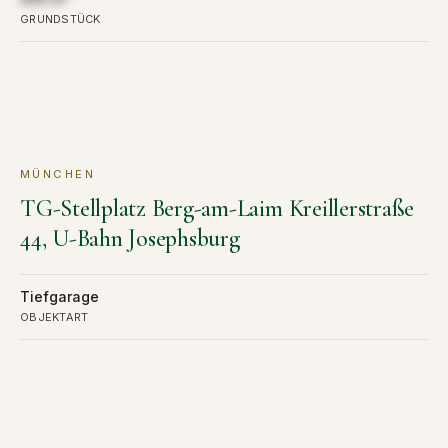
GRUNDSTÜCK
MÜNCHEN
KAUF
VERKAUFT
TG-Stellplatz Berg-am-Laim Kreillerstraße
44, U-Bahn Josephsburg
Tiefgarage
OBJEKTART