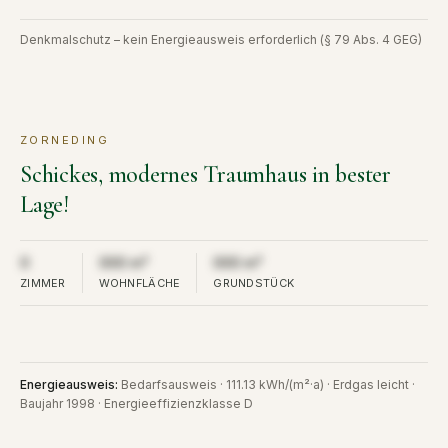
Denkmalschutz – kein Energieausweis erforderlich (§ 79 Abs. 4 GEG)
ZORNEDING
KAUF
VERKAUFT
Schickes, modernes Traumhaus in bester
Lage!
Aus Diskretion nicht öffentlich
Aus Diskretion nicht öffentlich
Aus Diskretion nicht öffent
0
000 m²
000 m²
ZIMMER
WOHNFLÄCHE
GRUNDSTÜCK
Energieausweis
:
Bedarfsausweis · 111.13 kWh/(m²·a) · Erdgas leicht ·
Baujahr 1998 · Energieeffizienzklasse D