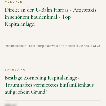
MÜNCHEN
KAUF
VERKAUFT
Direkt an der U-Bahn Harras - Arztpraxis
in schönem Baudenkmal - Top
Kapitalanlage!
Denkmalschutz – kein Energieausweis erforderlich (§ 79 Abs. 4 GEG)
ZORNEDING
KAUF
VERKAUFT
Bestlage Zorneding Kapitalanlage -
Traumhaftes vermietetes Einfamilienhaus
auf großem Grund!
Aus Diskretion nicht öffentlich
000 m²