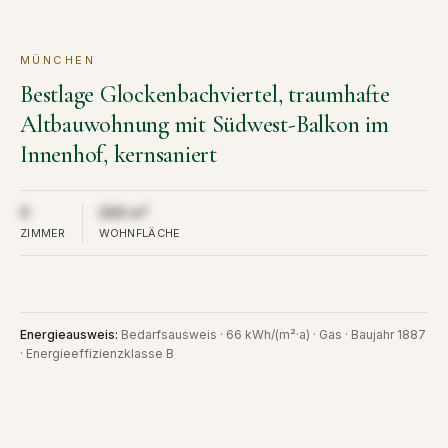
MÜNCHEN
KAUF
VERKAUFT
Bestlage Glockenbachviertel, traumhafte
Altbauwohnung mit Südwest-Balkon im
Innenhof, kernsaniert
Aus Diskretion nicht öffentlich
Aus Diskretion nicht öffentlich
0
000 m²
ZIMMER
WOHNFLÄCHE
Energieausweis
:
Bedarfsausweis · 66 kWh/(m²·a) · Gas · Baujahr 1887
· Energieeffizienzklasse B