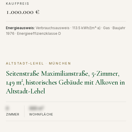
KAUFPREIS
1.000.000 €
Energieausweis
:
Verbrauchsausweis · 113.5 kWh/(m²·a) · Gas · Baujahr
1976 · Energieeffizienzklasse D
ALTSTADT-LEHEL · MÜNCHEN
MIETE
VERMIETET
Seitenstraße Maximilianstraße, 5-Zimmer,
149 m², historisches Gebäude mit Alkoven in
Altstadt-Lehel
Aus Diskretion nicht öffentlich
Aus Diskretion nicht öffentlich
0
000 m²
ZIMMER
WOHNFLÄCHE