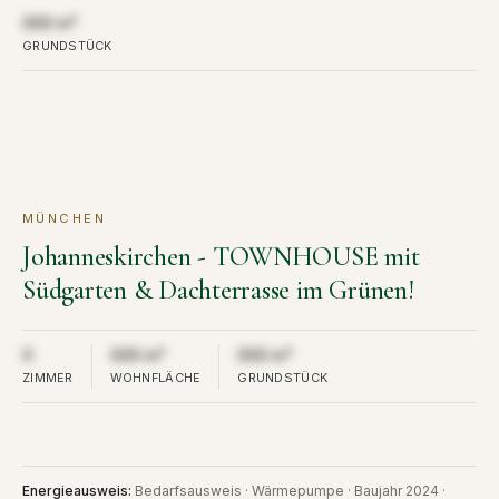
Aus Diskretion nicht öffentlich
000 m²
GRUNDSTÜCK
MÜNCHEN
KAUF
VERKAUFT
Johanneskirchen - TOWNHOUSE mit
Südgarten & Dachterrasse im Grünen!
Aus Diskretion nicht öffentlich
Aus Diskretion nicht öffentlich
Aus Diskretion nicht öffent
0
000 m²
000 m²
ZIMMER
WOHNFLÄCHE
GRUNDSTÜCK
Energieausweis
:
Bedarfsausweis · Wärmepumpe · Baujahr 2024 ·