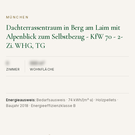
MÜNCHEN
KAUF
VERKAUFT
Dachterrassentraum in Berg am Laim mit
Alpenblick zum Selbstbezug - KfW 70 - 2-
Zi. WHG, TG
Aus Diskretion nicht öffentlich
Aus Diskretion nicht öffentlich
0
000 m²
ZIMMER
WOHNFLÄCHE
Energieausweis
:
Bedarfsausweis · 74 kWh/(m²·a) · Holzpellets ·
Baujahr 2018 · Energieeffizienzklasse B