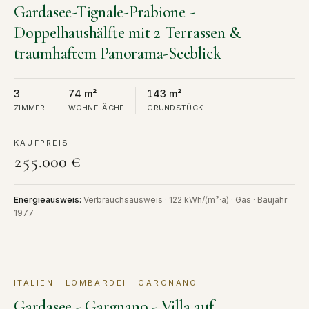
Gardasee-Tignale-Prabione -
Doppelhaushälfte mit 2 Terrassen &
traumhaftem Panorama-Seeblick
3
74 m²
143 m²
ZIMMER
WOHNFLÄCHE
GRUNDSTÜCK
KAUFPREIS
255.000 €
Energieausweis
:
Verbrauchsausweis · 122 kWh/(m²·a) · Gas · Baujahr
1977
ITALIEN · LOMBARDEI · GARGNANO
KAUF
Gardasee - Gargnano - Villa auf