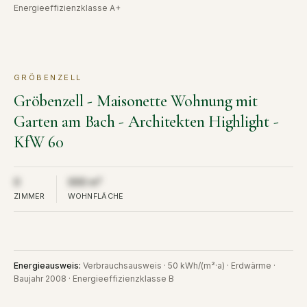
Energieeffizienzklasse A+
GRÖBENZELL
KAUF
VERKAUFT
Gröbenzell - Maisonette Wohnung mit
Garten am Bach - Architekten Highlight -
KfW 60
Aus Diskretion nicht öffentlich
Aus Diskretion nicht öffentlich
0
000 m²
ZIMMER
WOHNFLÄCHE
Energieausweis
:
Verbrauchsausweis · 50 kWh/(m²·a) · Erdwärme ·
Baujahr 2008 · Energieeffizienzklasse B