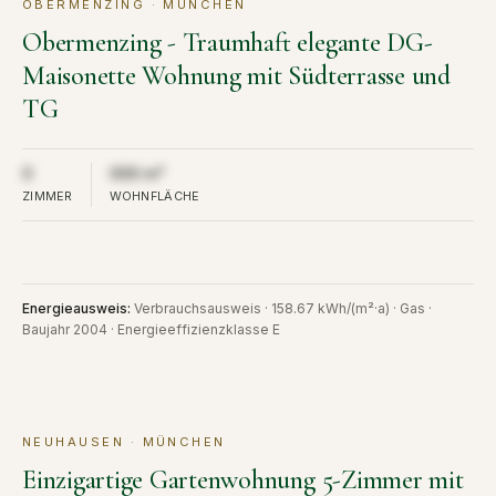
OBERMENZING · MÜNCHEN
KAUF
VERKAUFT
Obermenzing - Traumhaft elegante DG-
Maisonette Wohnung mit Südterrasse und
TG
Aus Diskretion nicht öffentlich
Aus Diskretion nicht öffentlich
0
000 m²
ZIMMER
WOHNFLÄCHE
Energieausweis
:
Verbrauchsausweis · 158.67 kWh/(m²·a) · Gas ·
Baujahr 2004 · Energieeffizienzklasse E
NEUHAUSEN · MÜNCHEN
KAUF
VERKAUFT
Einzigartige Gartenwohnung 5-Zimmer mit